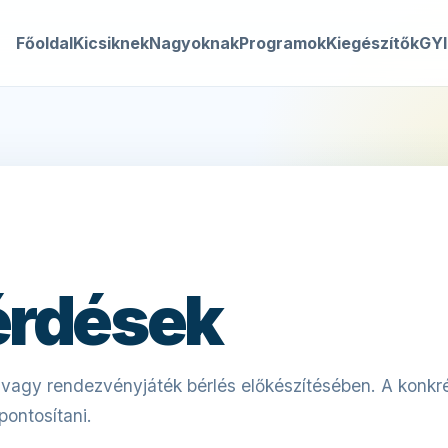
Főoldal
Kicsiknek
Nagyoknak
Programok
Kiegészítők
GY
érdések
r vagy rendezvényjáték bérlés előkészítésében. A konk
pontosítani.