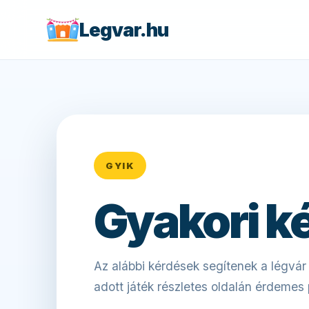
Legvar.hu
GYIK
Gyakori k
Az alábbi kérdések segítenek a légvá
adott játék részletes oldalán érdemes 