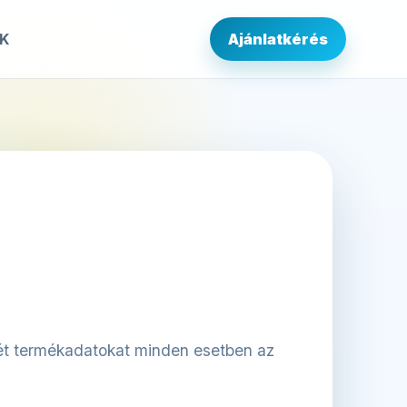
IK
Ajánlatkérés
rét termékadatokat minden esetben az