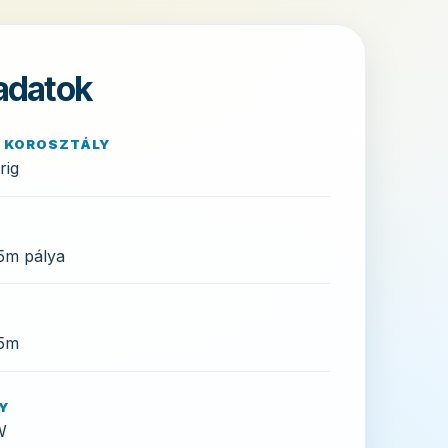
adatok
 KOROSZTÁLY
rig
5m pálya
15m
Y
W