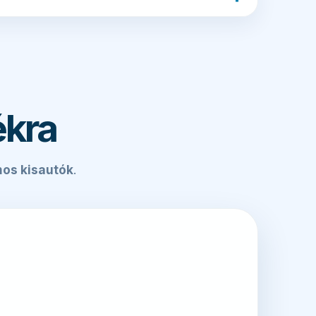
ékra
mos kisautók
.