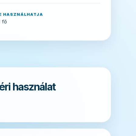
E HASZNÁLHATJA
 fő
téri használat