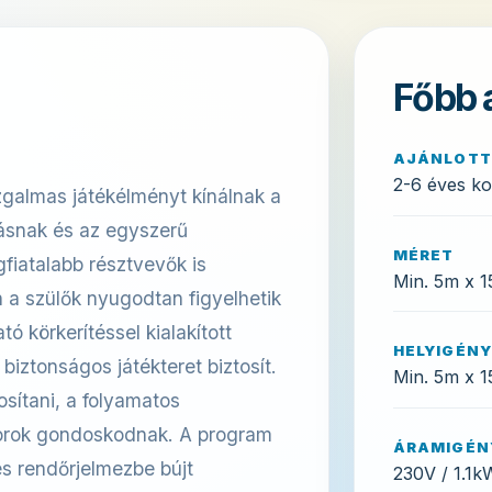
Főbb 
AJÁNLOTT
2-6 éves ko
zgalmas játékélményt kínálnak a
ásnak és az egyszerű
MÉRET
fiatalabb résztvevők is
Min. 5m x 1
 a szülők nyugodtan figyelhetik
tó körkerítéssel kialakított
HELYIGÉNY
 biztonságos játékteret biztosít.
Min. 5m x 
osítani, a folyamatos
torok gondoskodnak. A program
ÁRAMIGÉN
s rendőrjelmezbe bújt
230V / 1.1k