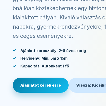
önállóan közlekedhetnek egy bizto
kialakított pályán. Kiváló választás c
napokra, gyermekrendezvényekre, f
és céges eseményekre.
Ajánlott korosztály: 2-6 éves korig
Helyigény: Min. 5m x 15m
Kapacitás: Autónként 1 fő
Ajánlatot kérek erre
Vissza: Kicsik