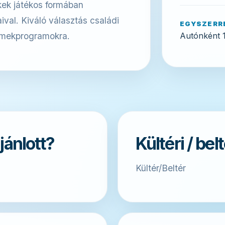
ekek játékos formában
val. Kiváló választás családi
EGYSZERR
Autónként 1
ermekprogramokra.
jánlott?
Kültéri / bel
Kültér/Beltér