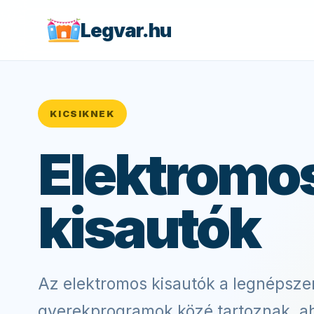
Legvar.hu
KICSIKNEK
Elektromo
kisautók
Az elektromos kisautók a legnépsz
gyerekprogramok közé tartoznak, ah