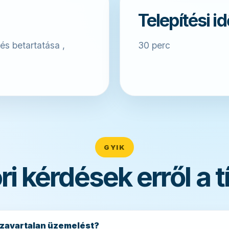
Telepítési i
és betartatása ,
30 perc
GYIK
i kérdések erről a t
 a zavartalan üzemelést?