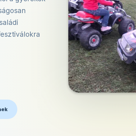
nságosan
saládi
esztiválokra
nek