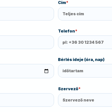
Cím
*
Telefon
*
Bérlés ideje (óra, nap)
Szervező
*