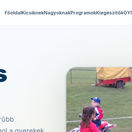
Főoldal
Kicsiknek
Nagyoknak
Programok
Kiegészítők
GY
s
erűbb
ol a gyerekek