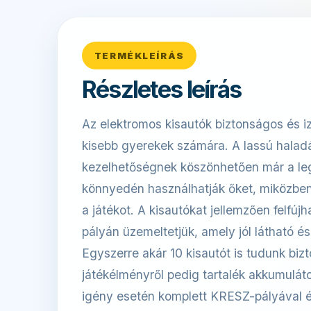
TERMÉKLEÍRÁS
Részletes leírás
Az elektromos kisautók biztonságos és i
kisebb gyerekek számára. A lassú halad
kezelhetőségnek köszönhetően már a leg
könnyedén használhatják őket, miközben
a játékot. A kisautókat jellemzően felfújha
pályán üzemeltetjük, amely jól látható és
Egyszerre akár 10 kisautót is tudunk bizt
játékélményről pedig tartalék akkumulá
igény esetén komplett KRESZ-pályával é