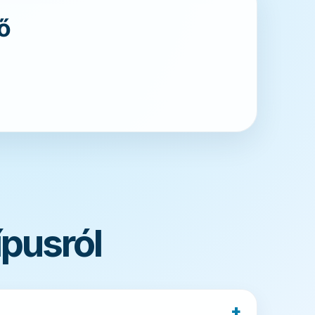
dő
ípusról