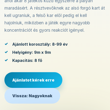
ahol akár 8 játékos küzd egyszerre a pályán
maradásért. A résztvevőknek az alsó forgó kart át
kell ugraniuk, a felső kar elől pedig el kell
hajolniuk, miközben a játék egyre nagyobb
koncentrációt és gyors reakciót igényel.
Ajánlott korosztály: 8-99 év
Helyigény: 9m x 9m
Kapacitás: 8 fő
Ajánlatot kérek erre
Vissza: Nagyoknak