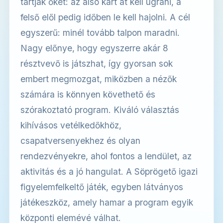
tartják őket: az alsó kart át kell ugrani, a
felső elől pedig időben le kell hajolni. A cél
egyszerű: minél tovább talpon maradni.
Nagy előnye, hogy egyszerre akár 8
résztvevő is játszhat, így gyorsan sok
embert megmozgat, miközben a nézők
számára is könnyen követhető és
szórakoztató program. Kiváló választás
kihívásos vetélkedőkhöz,
csapatversenyekhez és olyan
rendezvényekre, ahol fontos a lendület, az
aktivitás és a jó hangulat. A Söprögető igazi
figyelemfelkeltő játék, egyben látványos
játékeszköz, amely hamar a program egyik
központi elemévé válhat.