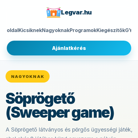
Legvar.hu
Főoldal
Kicsiknek
Nagyoknak
Programok
Kiegészítők
GYIK
Ajánlatkérés
NAGYOKNAK
Söprögető
(Sweeper game)
A Söprögető látványos és pörgős ügyességi játék,