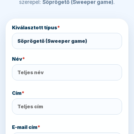
szerepel:
Söprögető (Sweeper game)
.
Kiválasztott típus
*
Név
*
Cím
*
E-mail cím
*