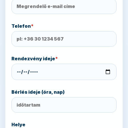
Telefon
*
Rendezvény ideje
*
Bérlés ideje (óra, nap)
Helye